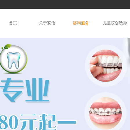
首页
关于安信
咨询服务
儿童咬合诱导