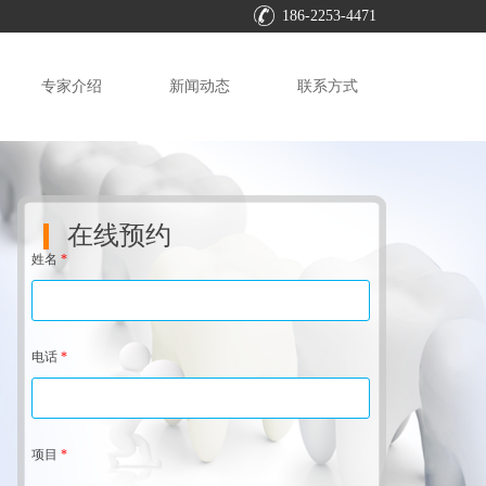
186-2253-4471
专家介绍
新闻动态
联系方式
在线预约
姓名
*
电话
*
项目
*