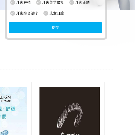
牙齿种植
牙齿美学修复
牙齿正畸
牙齿综合治疗
儿童口腔
提交